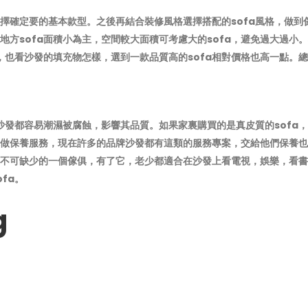
選擇確定要的基本款型。之後再結合裝修風格選擇搭配的sofa風格，做到
方sofa面積小為主，空間較大面積可考慮大的sofa，避免過大過小
，也看沙發的填充物怎樣，選到一款品質高的sofa相對價格也高一點。
沙發都容易潮濕被腐蝕，影響其品質。如果家裏購買的是真皮質的sofa，
做保養服務，現在許多的品牌沙發都有這類的服務專案，交給他們保養也
不可缺少的一個傢俱，有了它，老少都適合在沙發上看電視，娛樂，看書
fa。
g