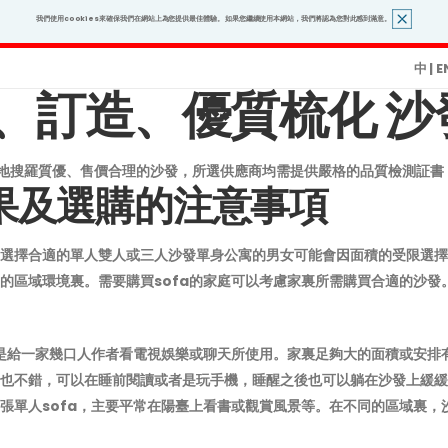
我們使用cookies來確保我們在網站上為您提供最佳體驗。 如果您繼續使用本網站，我們將認為您對此感到滿意。
中
|
E
造、優質梳化 沙發｜So
世界各地搜羅質優、售價合理的沙發，所選供應商均需提供嚴格的品質檢測証
果及選購的注意事項
擇合適的單人雙人或三人沙發單身公寓的男女可能會因面積的受限選擇單人
的區域環境裏。需要購買sofa的家庭可以考慮家裏所需購買合適的沙發
是給一家幾口人作者看電視娛樂或聊天所使用。家裏足夠大的面積或安排有
也不錯，可以在睡前閱讀或者是玩手機，睡醒之後也可以躺在沙發上緩緩。
張單人sofa，主要平常在陽臺上看書或觀賞風景等。在不同的區域裏，