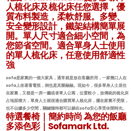
人梳化床及梳化床任您選擇，優
質布料製造，柔軟舒服。多變、
安全變形設計，鐵架結構簡單展
開。單人尺寸適合細小空間，為
您節省空間。適合單身人士使用
的單人梳化床，任意使用舒適性
強
sofa是家裏的一個大家具，通常就是放在客廳所用，一家幾口人在
sofa上坐著看電視，倒也是其樂融融。現如今，很多單身人士居住
在家裏，又都是一房一廳或者單人公寓，位置較小，放傳統的梳化床
占地面積大，單身人士就很適合購買單人梳化床，擺在家裏不受限，
也不佔據多少空間，關鍵隨時都可以躺在sofa安心享受休閒時光。
特選餐椅｜簡約時尚 為您的飯廳
多添色彩｜Sofamark Ltd.