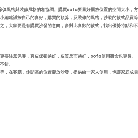
傢俱風格與裝修風格的相協調。購買sofa要量好擺放位置的空間大小，方
。小編建議按自己的喜好，購買的預算，及裝修的風格，沙發的款式品質等
總之，大家要是有購買沙發的意向，多對比喜歡的款式，找出優勢特點和不
更要注意保養，真皮保養越好，皮質反而越好，sofa使用壽命也更長。
不錯。
等，在客廳，休閒區的位置擺放沙發，提供給一家人使用，也讓家庭成員