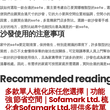
該如何選取一款合適的sofa，業主要考慮自己要買哪種類型的sofa，
便我們去購買合適尺寸的沙發，它的大小要與空間位置相協調，空間小的地
因素，去購買合適的sofa，多逛幾家門店多對比。選購一款沙發看手感
太好的地方，從對比結果中也能找出最為滿意的一款sofa。
沙發使用的注意事項
家中的sofa要定期清潔，保持衛生，特別是潮濕的環境下，許多類型的
當然，自己不太會懂得保養的做法也沒關係，可定期讓專業人員上門幫你
一款好的沙發能使用很久，且為家裏帶來了諸多的便利，沙發也成為家裏
溫馨相處。因此，有需求的家庭可按照家庭所需選購，買到合適的滿意so
Recommended readin
多款單人梳化床任您選擇｜功能
強 節省空間｜Sofamark Ltd. 梳
化倉Sofamark Ltd.提供多款單