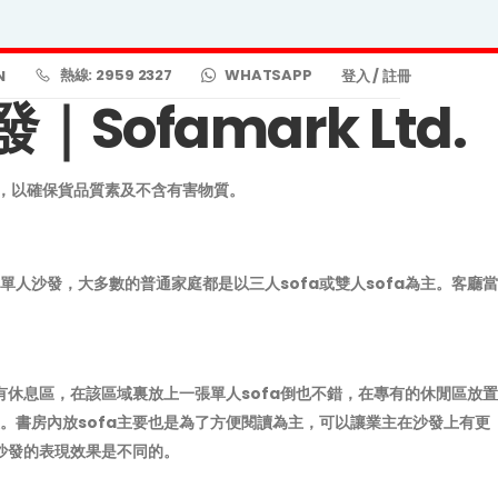
熱線: 2959 2327
WHATSAPP
N
登入
/
註冊
famark Ltd.
書，以確保貨品質素及不含有害物質。
沙發，大多數的普通家庭都是以三人sofa或雙人sofa為主。客廳當
。
休息區，在該區域裏放上一張單人sofa倒也不錯，在專有的休閒區放置
書房內放sofa主要也是為了方便閱讀為主，可以讓業主在沙發上有更
沙發的表現效果是不同的。