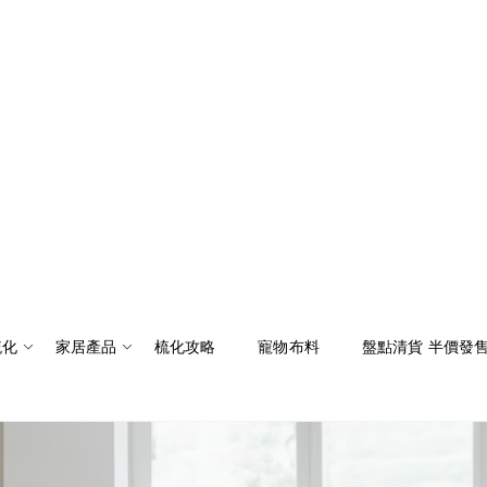
梳化
家居產品
梳化攻略
寵物布料
盤點清貨 半價發