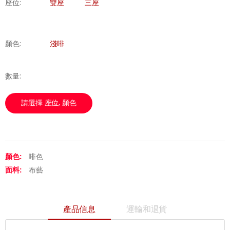
座位:
雙座
三座
顏色:
淺啡
數量
:
請選擇 座位, 顏色
顏色:
啡色
面料:
布藝
產品信息
運輸和退貨