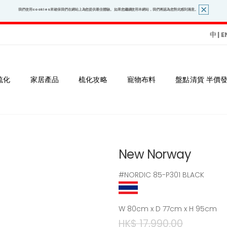
我們使用cookies來確保我們在網站上為您提供最佳體驗。 如果您繼續使用本網站，我們將認為您對此感到滿意。
中
|
E
梳化
家居產品
梳化攻略
寵物布料
盤點清貨 半價
New Norway
#NORDIC 85-P301 BLACK
W 80cm x D 77cm x H 95cm
HK$ 17,990.00