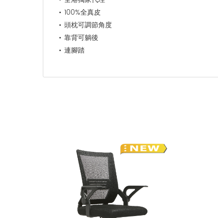
100%全真皮
頭枕可調節角度
靠背可躺後
連腳踏