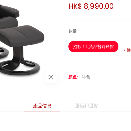
HK$ 8,990.00
數量
:
抱歉！此貨品暫時缺貨
接
顏色:
啡色
產品信息
運輸和退貨